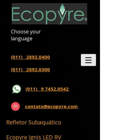
Choose your
language
(011) 2892.0400
(011) 2892.0300
(011) 9 7452.0542
contato@ecopyre.com
Refletor Subaquático
Ecopyre Ignis LED RV