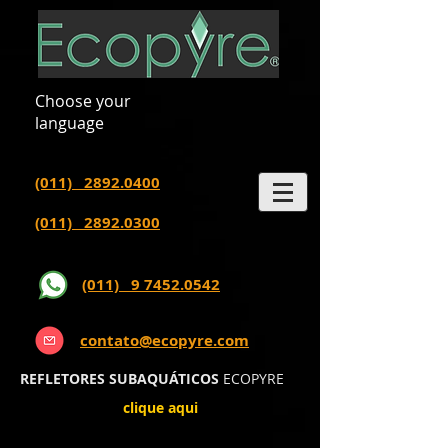
Choose your
language
(011) 2892.0400
(011) 2892.0300
(011) 9 7452.0542
contato@ecopyre.com
REFLETORES SUBAQUÁTICOS
ECOPYRE
clique aqui